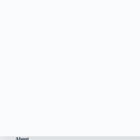
About