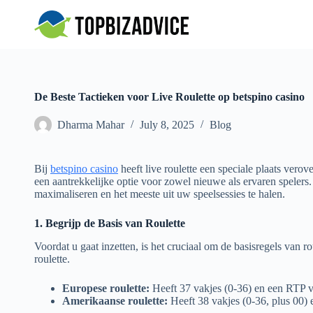
S
k
i
p
t
o
c
De Beste Tactieken voor Live Roulette op betspino casino
o
n
Dharma Mahar
July 8, 2025
Blog
t
e
n
t
Bij
betspino casino
heeft live roulette een speciale plaats ver
een aantrekkelijke optie voor zowel nieuwe als ervaren spelers.
maximaliseren en het meeste uit uw speelsessies te halen.
1. Begrijp de Basis van Roulette
Voordat u gaat inzetten, is het cruciaal om de basisregels van 
roulette.
Europese roulette:
Heeft 37 vakjes (0-36) en een RTP 
Amerikaanse roulette:
Heeft 38 vakjes (0-36, plus 00)