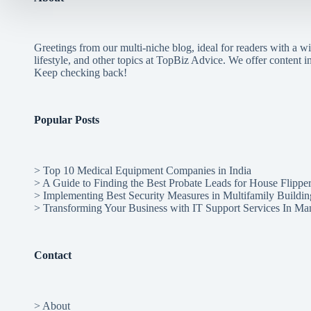
Greetings from our multi-niche blog, ideal for readers with a wi
lifestyle, and other topics at TopBiz Advice. We offer content in 
Keep checking back!
Popular Posts
>
Top 10 Medical Equipment Companies in India
>
A Guide to Finding the Best Probate Leads for House Flippe
>
Implementing Best Security Measures in Multifamily Buildin
>
Transforming Your Business with IT Support Services In Ma
Contact
> About