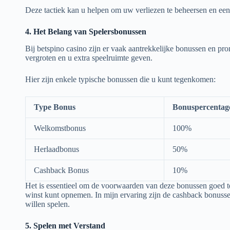
Deze tactiek kan u helpen om uw verliezen te beheersen en een 
4. Het Belang van Spelersbonussen
Bij betspino casino zijn er vaak aantrekkelijke bonussen en pro
vergroten en u extra speelruimte geven.
Hier zijn enkele typische bonussen die u kunt tegenkomen:
Type Bonus
Bonuspercentag
Welkomstbonus
100%
Herlaadbonus
50%
Cashback Bonus
10%
Het is essentieel om de voorwaarden van deze bonussen goed t
winst kunt opnemen. In mijn ervaring zijn de cashback bonussen
willen spelen.
5. Spelen met Verstand