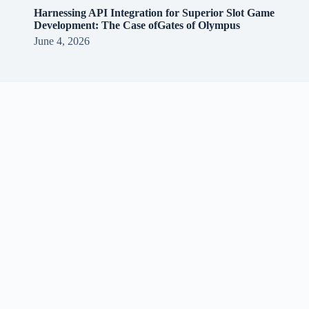
Harnessing API Integration for Superior Slot Game
Development: The Case ofGates of Olympus
June 4, 2026