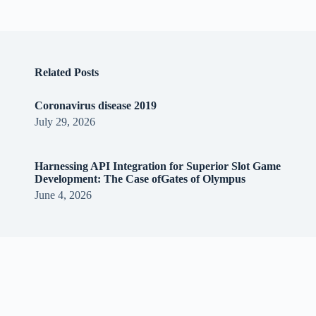
Related Posts
Coronavirus disease 2019
July 29, 2026
Harnessing API Integration for Superior Slot Game
Development: The Case ofGates of Olympus
June 4, 2026