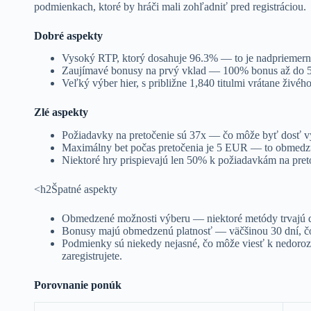
podmienkach, ktoré by hráči mali zohľadniť pred registráciou.
Dobré aspekty
Vysoký RTP, ktorý dosahuje 96.3% — to je nadpriemern
Zaujímavé bonusy na prvý vklad — 100% bonus až do
Veľký výber hier, s približne 1,840 titulmi vrátane živého
Zlé aspekty
Požiadavky na pretočenie sú 37x — čo môže byť dosť vy
Maximálny bet počas pretočenia je 5 EUR — to obmedzuj
Niektoré hry prispievajú len 50% k požiadavkám na pre
<h2Špatné aspekty
Obmedzené možnosti výberu — niektoré metódy trvajú dl
Bonusy majú obmedzenú platnosť — väčšinou 30 dní, čo j
Podmienky sú niekedy nejasné, čo môže viesť k nedoro
zaregistrujete.
Porovnanie ponúk