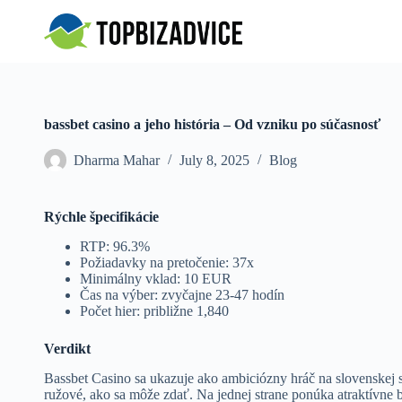
S
k
i
p
t
o
c
bassbet casino a jeho história – Od vzniku po súčasnosť
o
n
Dharma Mahar
July 8, 2025
Blog
t
e
n
t
Rýchle špecifikácie
RTP: 96.3%
Požiadavky na pretočenie: 37x
Minimálny vklad: 10 EUR
Čas na výber: zvyčajne 23-47 hodín
Počet hier: približne 1,840
Verdikt
Bassbet Casino sa ukazuje ako ambiciózny hráč na slovenskej s
ružové, ako sa môže zdať. Na jednej strane ponúka atraktívne bo