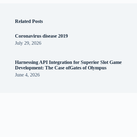
Related Posts
Coronavirus disease 2019
July 29, 2026
Harnessing API Integration for Superior Slot Game
Development: The Case ofGates of Olympus
June 4, 2026