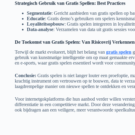
Strategisch Gebruik van Gratis Spellen: Best Practices
Segmentatie
: Gericht aanbieden van gratis spellen op b
Educatie
: Gratis demo’s gebruiken om spelers kennis
Loyaliteitsopbouw
: Gratis spelen integreren in loyalit
Data-analyse
: Verzamelen van data uit gratis sessies vo
De Toekomst van Gratis Spelen: Van Risicovrij Verkenne
Terwijl de markt evolueert, blijft het belang van
gratis spelen
g
gebruik van kunstmatige intelligentie om op maat gemaakte erv
en e-sports, waar gratis spelen essentieel wordt voor communi
Conclusie:
Gratis spelen is niet langer louter een proefoptie, 
krachtig instrument om vertrouwen op te bouwen, data te verzam
laagdrempelige manier om nieuwe spellen te ontdekken en vera
Voor internetgokplatforms die hun aanbod verder willen versterke
differentiatie in een competitieve markt. Door deze veranderin
ook bijdragen aan een veiligere, meer verantwoorde speelkultuu