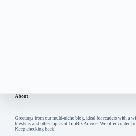
About
Greetings from our multi-niche blog, ideal for readers with a wi
lifestyle, and other topics at TopBiz Advice. We offer content in 
Keep checking back!