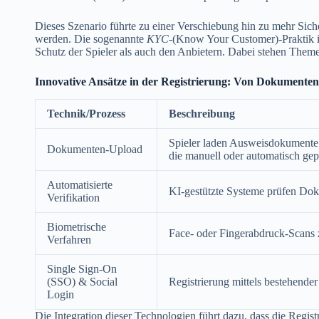
Dieses Szenario führte zu einer Verschiebung hin zu mehr Siche
werden. Die sogenannte
KYC
-(Know Your Customer)-Praktik is
Schutz der Spieler als auch den Anbietern. Dabei stehen Them
Innovative Ansätze in der Registrierung: Von Dokumenten-
Technik/Prozess
Beschreibung
Spieler laden Ausweisdokumente 
Dokumenten-Upload
die manuell oder automatisch gep
Automatisierte
KI-gestützte Systeme prüfen Dok
Verifikation
Biometrische
Face- oder Fingerabdruck-Scans z
Verfahren
Single Sign-On
(SSO) & Social
Registrierung mittels bestehende
Login
Die Integration dieser Technologien führt dazu, dass die Regist