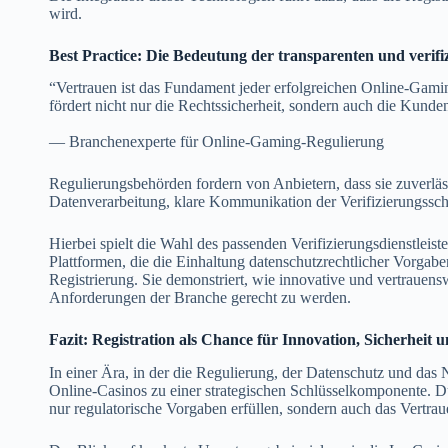
wird.
Best Practice: Die Bedeutung der transparenten und verifi
“Vertrauen ist das Fundament jeder erfolgreichen Online-Gaming
fördert nicht nur die Rechtssicherheit, sondern auch die Kunde
— Branchenexperte für Online-Gaming-Regulierung
Regulierungsbehörden fordern von Anbietern, dass sie zuverläs
Datenverarbeitung, klare Kommunikation der Verifizierungsschr
Hierbei spielt die Wahl des passenden Verifizierungsdienstleiste
Plattformen, die die Einhaltung datenschutzrechtlicher Vorgaben
Registrierung. Sie demonstriert, wie innovative und vertraue
Anforderungen der Branche gerecht zu werden.
Fazit: Registration als Chance für Innovation, Sicherhei
In einer Ära, in der die Regulierung, der Datenschutz und das
Online-Casinos zu einer strategischen Schlüsselkomponente. Du
nur regulatorische Vorgaben erfüllen, sondern auch das Vertrau