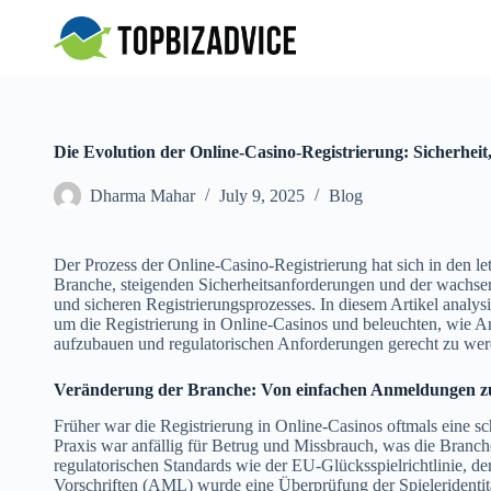
S
k
i
p
t
o
c
Die Evolution der Online-Casino-Registrierung: Sicherhei
o
n
Dharma Mahar
July 9, 2025
Blog
t
e
n
t
Der Prozess der
Online-Casino-Registrierung
hat sich in den l
Branche, steigenden Sicherheitsanforderungen und der wachsen
und sicheren Registrierungsprozesses. In diesem Artikel analy
um die Registrierung in Online-Casinos und beleuchten, wie A
aufzubauen und regulatorischen Anforderungen gerecht zu wer
Veränderung der Branche: Von einfachen Anmeldungen zu
Früher war die Registrierung in Online-Casinos oftmals eine 
Praxis war anfällig für Betrug und Missbrauch, was die Branc
regulatorischen Standards wie der EU-Glücksspielrichtlinie, d
Vorschriften (AML) wurde eine Überprüfung der Spieleridentitä