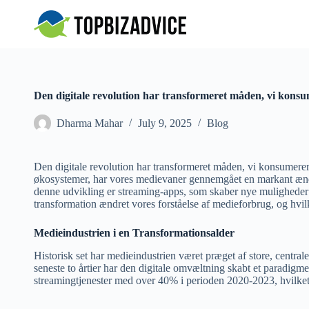
S
k
i
p
t
o
c
Den digitale revolution har transformeret måden, vi kons
o
n
Dharma Mahar
July 9, 2025
Blog
t
e
n
t
Den digitale revolution har transformeret måden, vi konsumerer
økosystemer, har vores medievaner gennemgået en markant ændrin
denne udvikling er streaming-apps, som skaber nye muligheder
transformation ændret vores forståelse af medieforbrug, og hvi
Medieindustrien i en Transformationsalder
Historisk set har medieindustrien været præget af store, centra
seneste to årtier har den digitale omvæltning skabt et paradigme
streamingtjenester med over 40% i perioden 2020-2023, hvilket u