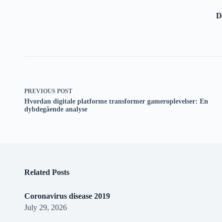
D
PREVIOUS
POST
Hvordan digitale platforme transformer gameroplevelser: En
dybdegående analyse
Related Posts
Coronavirus disease 2019
July 29, 2026