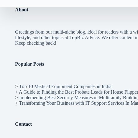
About
Greetings from our multi-niche blog, ideal for readers with a wi
lifestyle, and other topics at TopBiz Advice. We offer content in 
Keep checking back!
Popular Posts
>
Top 10 Medical Equipment Companies in India
>
A Guide to Finding the Best Probate Leads for House Flippe
>
Implementing Best Security Measures in Multifamily Buildin
>
Transforming Your Business with IT Support Services In Ma
Contact