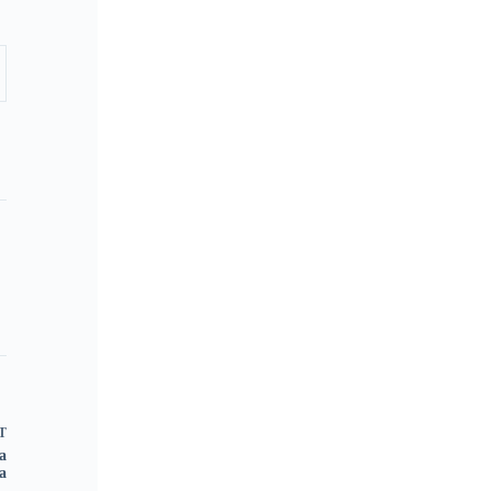
T
a
a