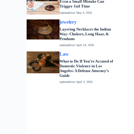
Even a Small Mistake Can
Trigger Jail Time
topbizadvice
/ May 4, 2026
jewelery
Layering Necklaces the Indian
Way: Chokers, Long Haar, &
Pendants
topbizadvice
/ April 24, 2026
Law
What to Do If You’re Accused of
Domestic Violence in Los
Angeles: A Defense Attorney’s
Guide
topbizadvice
/ April 3, 2026