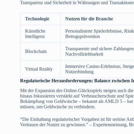
Transparenz und Sicherheit in Währungen und Transaktione
Technologie
Nutzen für die Branche
Künstliche
Personalisierte Spielerlebnisse, Ri
Intelligenz
Betrugsprävention
Transparente und sichere Zahlungen
Blockchain
Nachvollziehbarkeit
Immersive Casino-Erlebnisse, Steig
Virtual Reality
Nutzerbindung
Regulatorische Herausforderungen: Balance zwischen 
Mit der Expansion des Online-Glücksspiels steigen auch di
hinaus fokussieren verstärkt auf Verbraucherschutz und Spi
Bekämpfung von Geldwäsche – bekannt als AMLD 5 – hat da
müssen, um Geldwäsche zu verhindern.
“Die Einhaltung regulatorischer Vorgaben ist für seriöse An
Vertrauen der Nutzer zu gewinnen.” – Expertenmeinung, B