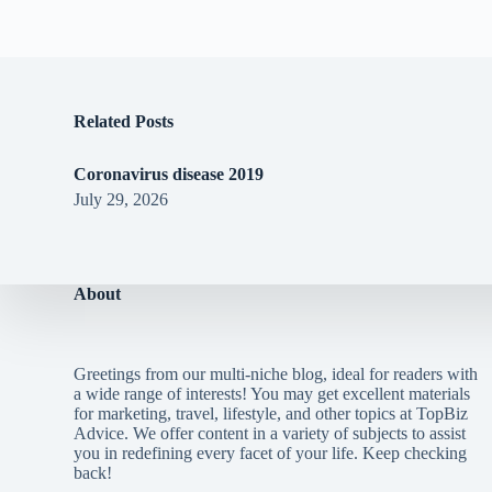
Related Posts
Coronavirus disease 2019
July 29, 2026
About
Greetings from our multi-niche blog, ideal for readers with
a wide range of interests! You may get excellent materials
for marketing, travel, lifestyle, and other topics at TopBiz
Advice. We offer content in a variety of subjects to assist
you in redefining every facet of your life. Keep checking
back!