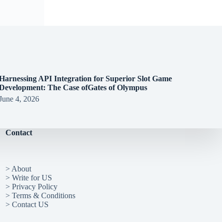
Harnessing API Integration for Superior Slot Game
Development: The Case ofGates of Olympus
June 4, 2026
Contact
> About
> Write for US
> Privacy Policy
> Terms & Conditions
> Contact US