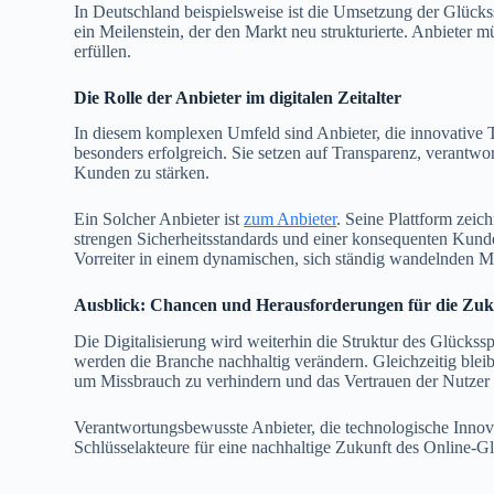
In Deutschland beispielsweise ist die Umsetzung der Glücks
ein Meilenstein, der den Markt neu strukturierte. Anbieter 
erfüllen.
Die Rolle der Anbieter im digitalen Zeitalter
In diesem komplexen Umfeld sind Anbieter, die innovative 
besonders erfolgreich. Sie setzen auf Transparenz, verantw
Kunden zu stärken.
Ein Solcher Anbieter ist
zum Anbieter
. Seine Plattform zei
strengen Sicherheitsstandards und einer konsequenten Kunde
Vorreiter in einem dynamischen, sich ständig wandelnden M
Ausblick: Chancen und Herausforderungen für die Zuk
Die Digitalisierung wird weiterhin die Struktur des Glücks
werden die Branche nachhaltig verändern. Gleichzeitig bleib
um Missbrauch zu verhindern und das Vertrauen der Nutzer la
Verantwortungsbewusste Anbieter, die technologische Innovat
Schlüsselakteure für eine nachhaltige Zukunft des Online-Gl