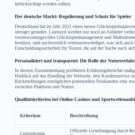
berücksichtigt werden sollten.
Der deutsche Markt: Regulierung und Schutz für Spieler
Deutschland hat im Jahr 2021 einen neuen Glücksspielstaatsver
strenger gestaltet. Lizenzen werden nur noch an Anbieter verlie
verantwortungsvolles Glücksspielmanagement und Maßnahmen zu
besitzen, sind nachweislich vertrauenswürdiger, was sich auch
Entscheidungssicherheit für Nutzer, die auf der Suche nach sich
Personalisiert und transparent: Die Rolle der Nutzererfah
In diesem Zusammenhang profitieren Erfahrungsberichte maßgebli
Hinblick auf das Handling der Webseite, den Kundenservice od
Rückmeldungen ermöglichen potenziellen Neukunden eine reali
zwischen Plattform und Nutzer.
Qualitätskriterien bei Online-Casinos und Sportwettenanbi
Kriterium
Beschreibung
Offizielle Genehmigung durch Re
Lizenzierung