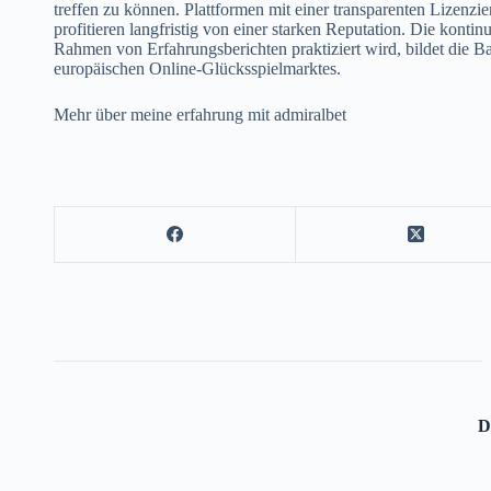
treffen zu können. Plattformen mit einer transparenten Lizenzi
profitieren langfristig von einer starken Reputation. Die konti
Rahmen von Erfahrungsberichten praktiziert wird, bildet die B
europäischen Online-Glücksspielmarktes.
Mehr über meine erfahrung mit admiralbet
D