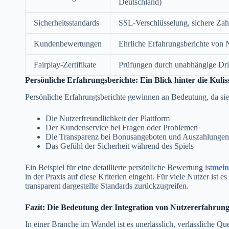
Deutschland)
Sicherheitsstandards
SSL-Verschlüsselung, sichere Za
Kundenbewertungen
Ehrliche Erfahrungsberichte von 
Fairplay-Zertifikate
Prüfungen durch unabhängige Dri
Persönliche Erfahrungsberichte: Ein Blick hinter die Kulis
Persönliche Erfahrungsberichte gewinnen an Bedeutung, da sie a
Die Nutzerfreundlichkeit der Plattform
Der Kundenservice bei Fragen oder Problemen
Die Transparenz bei Bonusangeboten und Auszahlungen
Das Gefühl der Sicherheit während des Spiels
Ein Beispiel für eine detaillierte persönliche Bewertung ist
mein
in der Praxis auf diese Kriterien eingeht. Für viele Nutzer ist e
transparent dargestellte Standards zurückzugreifen.
Fazit: Die Bedeutung der Integration von Nutzererfahrung
In einer Branche im Wandel ist es unerlässlich, verlässliche 