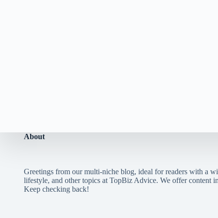
About
Greetings from our multi-niche blog, ideal for readers with a wi
lifestyle, and other topics at TopBiz Advice. We offer content in 
Keep checking back!