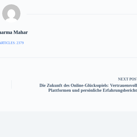
harma Mahar
ARTICLES: 2379
NEXT
POS
Die Zukunft des Online-Glücksspiels: Vertrauensvoll
Plattformen und persönliche Erfahrungsbericht