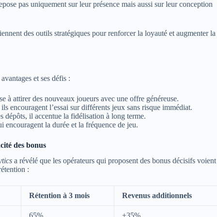
e repose pas uniquement sur leur présence mais aussi sur leur conception
ennent des outils stratégiques pour renforcer la loyauté et augmenter la
vantages et ses défis :
ise à attirer des nouveaux joueurs avec une offre généreuse.
ils encouragent l’essai sur différents jeux sans risque immédiat.
s dépôts, il accentue la fidélisation à long terme.
 encouragent la durée et la fréquence de jeu.
acité des bonus
tics
a révélé que les opérateurs qui proposent des bonus décisifs voient
étention :
Rétention à 3 mois
Revenus additionnels
65%
+35%