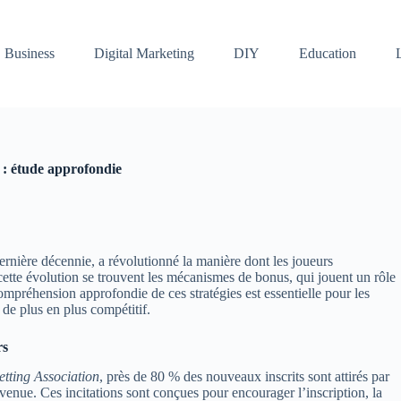
Business
Digital Marketing
DIY
Education
e : étude approfondie
ernière décennie, a révolutionné la manière dont les joueurs
ette évolution se trouvent les mécanismes de bonus, qui jouent un rôle
 compréhension approfondie de ces stratégies est essentielle pour les
de plus en plus compétitif.
rs
ting Association
, près de 80 % des nouveaux inscrits sont attirés par
venue. Ces incitations sont conçues pour encourager l’inscription, la