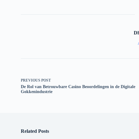
D
PREVIOUS
POST
De Rol van Betrouwbare Casino Beoordelingen in de Digitale
Gokkenindustrie
Related Posts