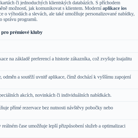
 kartách či jednoduchých klientských databázích. S příchodem
měně možností, jak komunikovat s klientem. Moderní
aplikace ios
mace o výhodách a slevách, ale také umožňuje personalizované nabídky,
ro správu programů.
e pro prémiové kluby
ce na základě preferencí a historie zákazníka, což zvyšuje loajalitu
, odměn a soutěží uvnitř aplikace, čímž dochází k vyššímu zapojení
eciálních akcích, novinkách či individuálních nabídkách.
ňuje přímé rezervace bez nutnosti návštěvy pobočky nebo
v reálném čase umožňuje lepší přizpůsobení služeb a optimalizaci