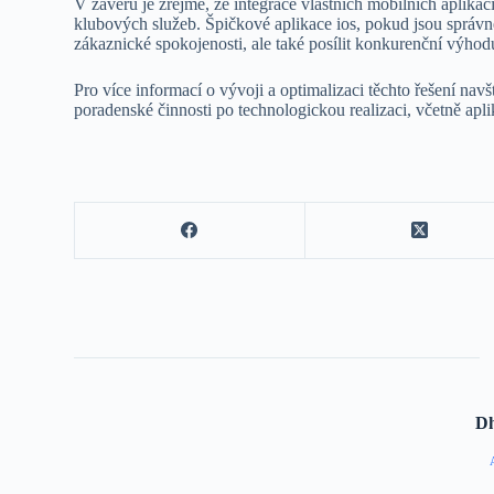
V závěru je zřejmé, že integrace vlastních mobilních aplika
klubových služeb. Špičkové aplikace ios, pokud jsou správ
zákaznické spokojenosti, ale také posílit konkurenční výhodu
Pro více informací o vývoji a optimalizaci těchto řešení nav
poradenské činnosti po technologickou realizaci, včetně apli
D