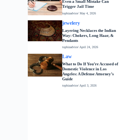
Even a Small Mistake Can
Trigger Jail Time
topbizadvice
/ May 4, 2026
jewelery
Layering Necklaces the Indian
Way: Chokers, Long Haar, &
Pendants
topbizadvice
/ April 24, 2026
Law
What to Do If You’re Accused of
Domestic Violence in Los
Angeles: A Defense Attorney’s
Guide
topbizadvice
/ April 3, 2026