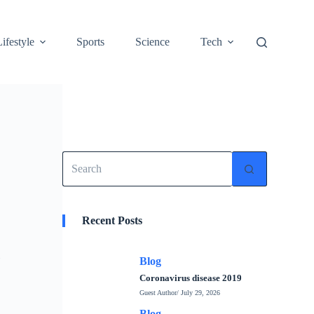
Lifestyle
Sports
Science
Tech
No
results
Recent Posts
i
Blog
Coronavirus disease 2019
Guest Author
/ July 29, 2026
Blog