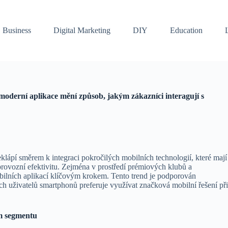
Business
Digital Marketing
DIY
Education
moderní aplikace mění způsob, jakým zákazníci interagují s
řeklápí směrem k integraci pokročilých mobilních technologií, které mají
at provozní efektivitu. Zejména v prostředí prémiových klubů a
bilních aplikací klíčovým krokem. Tento trend je podporován
ích uživatelů smartphonů
preferuje využívat značková mobilní řešení př
ím segmentu