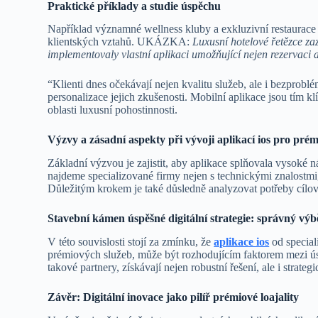
Praktické příklady a studie úspěchu
Například významné wellness kluby a exkluzivní restaurace j
klientských vztahů. UKÁZKA:
Luxusní hotelové řetězce z
implementovaly vlastní aplikaci umožňující nejen rezervaci a
“Klienti dnes očekávají nejen kvalitu služeb, ale i bezproblé
personalizace jejich zkušenosti. Mobilní aplikace jsou tím 
oblasti luxusní pohostinnosti.
Výzvy a zásadní aspekty při vývoji aplikací ios pro pré
Základní výzvou je zajistit, aby aplikace splňovala vysoké n
najdeme specializované firmy nejen s technickými znalostm
Důležitým krokem je také důsledně analyzovat potřeby cílové 
Stavební kámen úspěšné digitální strategie: správný vý
V této souvislosti stojí za zmínku, že
aplikace ios
od special
prémiových služeb, může být rozhodujícím faktorem mezi ús
takové partnery, získávají nejen robustní řešení, ale i strate
Závěr: Digitální inovace jako pilíř prémiové loajality