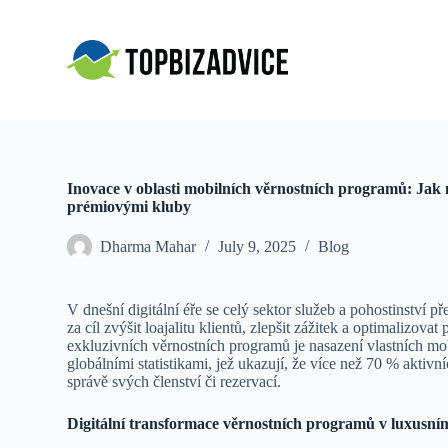
S
k
i
p
t
o
c
o
n
t
Inovace v oblasti mobilních věrnostních programů: Jak 
e
prémiovými kluby
n
t
Dharma Mahar
July 9, 2025
Blog
V dnešní digitální éře se celý sektor služeb a pohostinství p
za cíl zvýšit loajalitu klientů, zlepšit zážitek a optimalizov
exkluzivních věrnostních programů je nasazení vlastních mo
globálními statistikami, jež ukazují, že
více než 70 % aktivn
správě svých členství či rezervací.
Digitální transformace věrnostních programů v luxusn