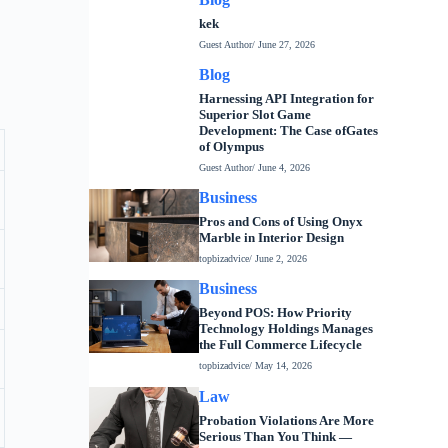
kek
Guest Author
/ June 27, 2026
Blog
Harnessing API Integration for
Superior Slot Game
Development: The Case ofGates
of Olympus
Guest Author
/ June 4, 2026
Business
Pros and Cons of Using Onyx
Marble in Interior Design
topbizadvice
/ June 2, 2026
Business
Beyond POS: How Priority
Technology Holdings Manages
the Full Commerce Lifecycle
topbizadvice
/ May 14, 2026
Law
Probation Violations Are More
Serious Than You Think —