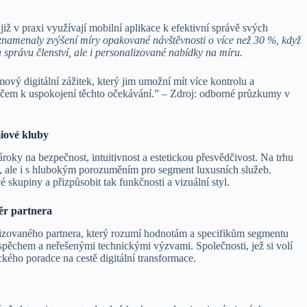
iž v praxi využívají mobilní aplikace k efektivní správě svých
aznamenaly zvýšení míry opakované návštěvnosti o více než 30 %, když
 správu členství, ale i personalizované nabídky na míru.
mový digitální zážitek, který jim umožní mít více kontrolu a
klíčem k uspokojení těchto očekávání.” – Zdroj: odborné průzkumy v
miové kluby
ároky na bezpečnost, intuitivnost a estetickou přesvědčivost. Na trhu
i, ale i s hlubokým porozuměním pro segment luxusních služeb.
skupiny a přizpůsobit tak funkčnosti a vizuální styl.
běr partnera
izovaného partnera, který rozumí hodnotám a specifikům segmentu
pěchem a neřešenými technickými výzvami. Společnosti, jež si volí
gického poradce na cestě digitální transformace.