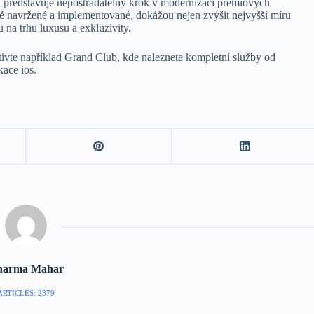
cí představuje nepostradatelný krok v modernizaci prémiových
ně navržené a implementované, dokážou nejen zvýšit nejvyšší míru
 na trhu luxusu a exkluzivity.
štivte například Grand Club, kde naleznete kompletní služby od
kace ios.
harma Mahar
ARTICLES: 2379