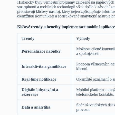
Historicky byly věrnostní programy založené na papírových
smartphonů a mobilních technologií však došlo k zásadní z
představují klíčový nástroj, který nejen zpřístupňuje infor
okamžitou komunikaci a sofistikované analytické nástroje p
Klíčové trendy a benefity implementace mobilní aplikac
Trendy
Výhody
Možnost cílené komunika
Personalizace nabídky
a spokojenost.
Podpora věrnostních her
Interaktivita a gamifikace
klientů.
Real-time notifikace
Okamžité oznámení o sp
Digitální ubytování a
Mobilní platforma umož
rezervace
telefonického kontaktu.
Sběr uživatelských dat 
Data a analytika
provozu.