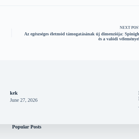
NEXT
POS
Az egészséges életmód támogatásának új dimenziója: Spinigh
és a valódi véleménye
kek
June 27, 2026
Popular Posts