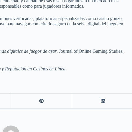
 autenticidad y calidad de esas reseñas garantizan un mercado más
 responsables como para jugadores informados.
iniones verificadas, plataformas especializadas como casino gonzo
ave para navegar con criterio seguro en la selva digital del juego en
as digitales de juegos de azar
. Journal of Online Gaming Studies,
s y Reputación en Casinos en Línea
.