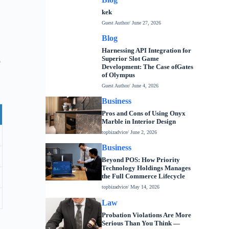
kek
Guest Author
/ June 27, 2026
Blog
Harnessing API Integration for
Superior Slot Game
o
Development: The Case ofGates
of Olympus
Guest Author
/ June 4, 2026
Business
Pros and Cons of Using Onyx
Marble in Interior Design
topbizadvice
/ June 2, 2026
Business
Beyond POS: How Priority
Technology Holdings Manages
the Full Commerce Lifecycle
topbizadvice
/ May 14, 2026
Law
Probation Violations Are More
Serious Than You Think —