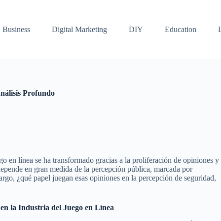
Business
Digital Marketing
DIY
Education
nálisis Profundo
ego en línea se ha transformado gracias a la proliferación de opiniones y
 depende en gran medida de la percepción pública, marcada por
argo, ¿qué papel juegan esas opiniones en la percepción de seguridad,
en la Industria del Juego en Línea