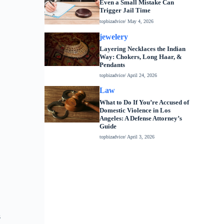
Even a Small Mistake Can
Trigger Jail Time
topbizadvice
/ May 4, 2026
jewelery
Layering Necklaces the Indian
Way: Chokers, Long Haar, &
Pendants
topbizadvice
/ April 24, 2026
Law
What to Do If You’re Accused of
Domestic Violence in Los
Angeles: A Defense Attorney’s
Guide
topbizadvice
/ April 3, 2026
s