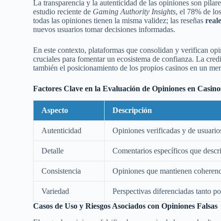
La transparencia y la autenticidad de las opiniones son pilar
estudio reciente de
Gaming Authority Insights
, el 78% de lo
todas las opiniones tienen la misma validez; las reseñas
real
nuevos usuarios tomar decisiones informadas.
En este contexto, plataformas que consolidan y verifican o
cruciales para fomentar un ecosistema de confianza. La credib
también el posicionamiento de los propios casinos en un me
Factores Clave en la Evaluación de Opiniones en Casino
Aspecto
Descripción
Autenticidad
Opiniones verificadas y de usuarios
Detalle
Comentarios específicos que descri
Consistencia
Opiniones que mantienen coherenci
Variedad
Perspectivas diferenciadas tanto p
Casos de Uso y Riesgos Asociados con Opiniones Falsas