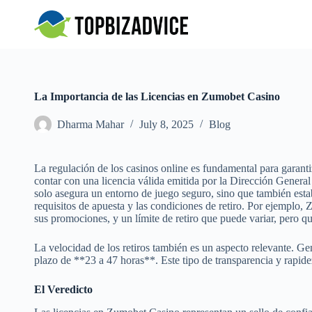
S
k
i
p
t
o
c
La Importancia de las Licencias en Zumobet Casino
o
n
Dharma Mahar
July 8, 2025
Blog
t
e
n
t
La regulación de los casinos online es fundamental para garanti
contar con una licencia válida emitida por la Dirección Gener
solo asegura un entorno de juego seguro, sino que también estab
requisitos de apuesta y las condiciones de retiro. Por ejempl
sus promociones, y un límite de retiro que puede variar, pero
La velocidad de los retiros también es un aspecto relevante. Ge
plazo de **23 a 47 horas**. Este tipo de transparencia y rapidez
El Veredicto