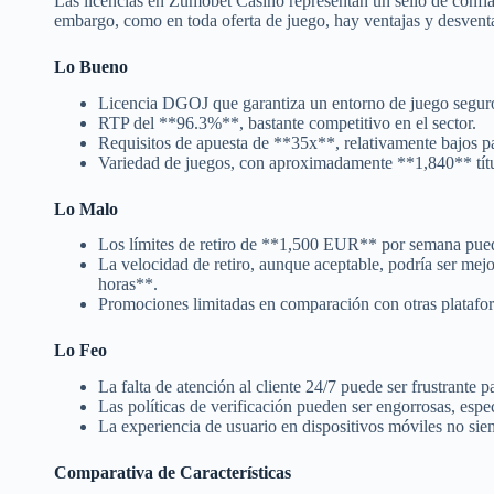
Las licencias en Zumobet Casino representan un sello de confia
embargo, como en toda oferta de juego, hay ventajas y desvent
Lo Bueno
Licencia DGOJ que garantiza un entorno de juego segur
RTP del **96.3%**, bastante competitivo en el sector.
Requisitos de apuesta de **35x**, relativamente bajos pa
Variedad de juegos, con aproximadamente **1,840** títu
Lo Malo
Los límites de retiro de **1,500 EUR** por semana puede
La velocidad de retiro, aunque aceptable, podría ser me
horas**.
Promociones limitadas en comparación con otras platafo
Lo Feo
La falta de atención al cliente 24/7 puede ser frustrante 
Las políticas de verificación pueden ser engorrosas, esp
La experiencia de usuario en dispositivos móviles no sie
Comparativa de Características