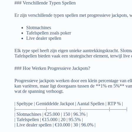
### Verschillende Typen Spellen
Er zijn verschillende typen spellen met progressieve jackpots, 
Slotmachines
Tafelspellen zoals poker
Live dealer spellen
Elk type spel heeft zijn eigen unieke aantrekkingskracht. Slotma
Tafelspellen bieden vaak een strategischer element, terwijl live
### Hoe Werken Progressieve Jackpots?
Progressieve jackpots werken door een klein percentage van elk
kan variëren, maar ligt doorgaans tussen de **1% en 5%** van d
wat de spanning verhoogt.
| Speltype | Gemiddelde Jackpot | Aantal Spellen | RTP % |
|——————–|———————|——————|———–|
| Slotmachines | €25.000 | 150 | 96.3% |
| Tafelspellen | €15.000 | 20 | 95.5% |
| Live dealer spellen | €10.000 | 30 | 96.0% |