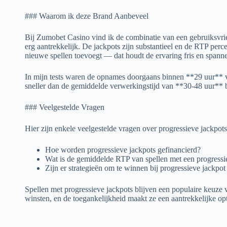
### Waarom ik deze Brand Aanbeveel
Bij Zumobet Casino vind ik de combinatie van een gebruiksvrie
erg aantrekkelijk. De jackpots zijn substantieel en de RTP perce
nieuwe spellen toevoegt — dat houdt de ervaring fris en spann
In mijn tests waren de opnames doorgaans binnen **29 uur** ve
sneller dan de gemiddelde verwerkingstijd van **30-48 uur** b
### Veelgestelde Vragen
Hier zijn enkele veelgestelde vragen over progressieve jackpots
Hoe worden progressieve jackpots gefinancierd?
Wat is de gemiddelde RTP van spellen met een progressi
Zijn er strategieën om te winnen bij progressieve jackpot
Spellen met progressieve jackpots blijven een populaire keuze 
winsten, en de toegankelijkheid maakt ze een aantrekkelijke op