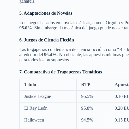
ganaréis.
5. Adaptaciones de Novelas
Los juegos basados en novelas clásicas, como “Orgullo y Pr
95.0%
. Sin embargo, la mecánica del juego puede no ser tan
6. Juegos de Ciencia Ficción
Las tragaperras con temática de ciencia ficción, como “Blade 
alrededor del
96.4%
. No obstante, las apuestas mínimas pue
para todos los presupuestos.
7. Comparativa de Tragaperras Temáticas
Título
RTP
Apuest
Justice League
96.5%
0.10 E
El Rey León
95.8%
0.20 E
Halloween
94.5%
0.15 E