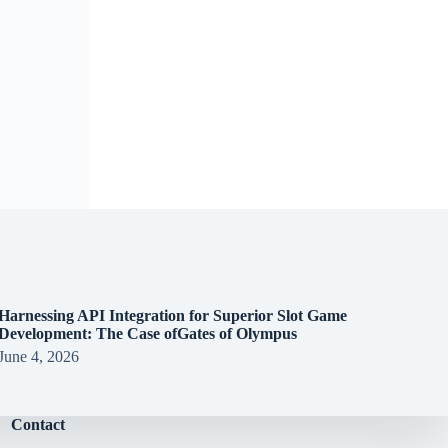
Harnessing API Integration for Superior Slot Game
Development: The Case ofGates of Olympus
June 4, 2026
Contact