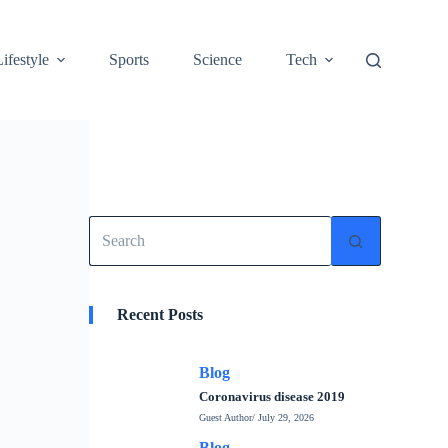
Lifestyle
Sports
Science
Tech
No
results
Recent Posts
Blog
Coronavirus disease 2019
Guest Author
/ July 29, 2026
Blog