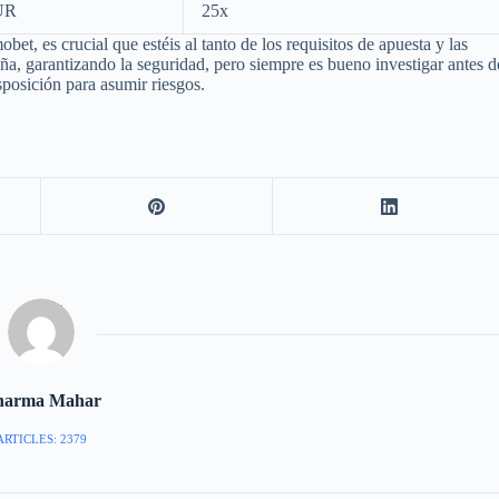
UR
25x
, es crucial que estéis al tanto de los requisitos de apuesta y las
ña, garantizando la seguridad, pero siempre es bueno investigar antes d
sposición para asumir riesgos.
harma Mahar
ARTICLES: 2379